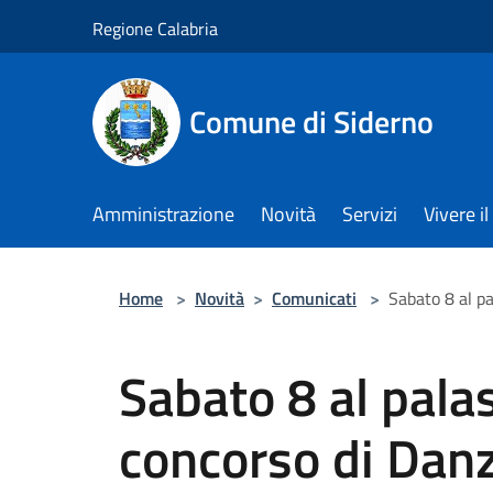
Salta al contenuto principale
Regione Calabria
Comune di Siderno
Amministrazione
Novità
Servizi
Vivere 
Home
>
Novità
>
Comunicati
>
Sabato 8 al p
Sabato 8 al pala
concorso di Dan