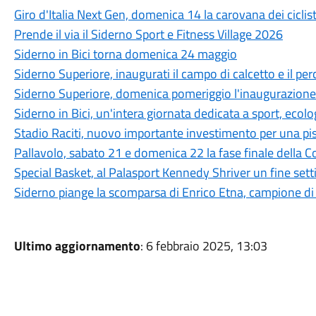
Giro d'Italia Next Gen, domenica 14 la carovana dei ciclis
Prende il via il Siderno Sport e Fitness Village 2026
Siderno in Bici torna domenica 24 maggio
Siderno Superiore, inaugurati il campo di calcetto e il per
Siderno Superiore, domenica pomeriggio l'inaugurazione 
Siderno in Bici, un'intera giornata dedicata a sport, ecolo
Stadio Raciti, nuovo importante investimento per una pist
Pallavolo, sabato 21 e domenica 22 la fase finale della C
Special Basket, al Palasport Kennedy Shriver un fine setti
Siderno piange la scomparsa di Enrico Etna, campione d
Ultimo aggiornamento
: 6 febbraio 2025, 13:03