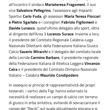
all’incontro il sindaco
Mariateresa Fragomeni
, il suo
vice
Salvatore Pellegrino
, l’assessore agli Impianti
Sportivi
Carlo Fuda
, gli assessori
Maria Teresa Floccari
e Pietro Sgarlato
e i consiglieri
Fabrizio Figliomeni
e
Davide Lurasco
, quest'ultimo delegato allo sport, oltre
al dirigente dell’Area 3
Lorenzo Surace
. Insieme a loro,
il presidente del Comitato Regionale Calabria-Lega
Nazionale Dilettanti della Federazione Italiana Giuoco
Calcio
Saverio Mirarchi
e il delegato del comitato locale
della Locride
Carmine Barbaro
, il presidente regionale
della Federazione Italiana di Atletica Leggera
Vincenzo
Caira
e il presidente del Comitato Olimpico Nazionale
Italiano – Calabria
Maurizio Condipodero
.
In ossequio ai principi di rappresentatività dei propri
tesserati, i vertici della Figc hanno esternato la
necessità di realizzare un campo di calcio con terreno
di giuoco in erba sintetica, evitando di sovraccaricare il
campo del “Raciti”, sul quale attualmente giocano e si