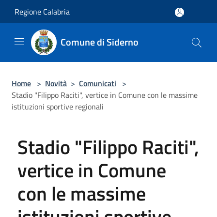
Salta al contenuto principale
Regione Calabria
Comune di Siderno
Home
>
Novità
>
Comunicati
>
Stadio "Filippo Raciti", vertice in Comune con le massime
istituzioni sportive regionali
Stadio "Filippo Raciti",
vertice in Comune
con le massime
istituzioni sportive