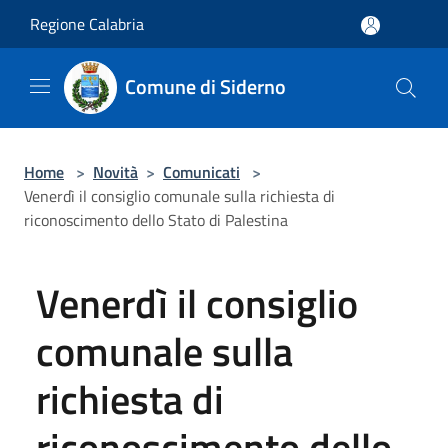
Salta al contenuto principale
Regione Calabria
Comune di Siderno
Home
>
Novità
>
Comunicati
>
Venerdì il consiglio comunale sulla richiesta di
riconoscimento dello Stato di Palestina
Venerdì il consiglio
comunale sulla
richiesta di
riconoscimento dello