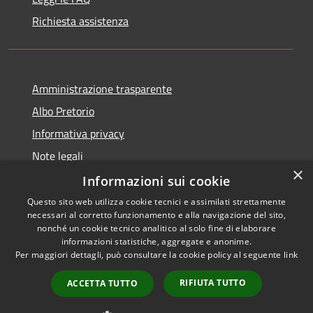
Richiesta assistenza
Amministrazione trasparente
Albo Pretorio
Informativa privacy
Note legali
×
Dichiarazione di accessibilità
Informazioni sui cookie
Questo sito web utilizza cookie tecnici e assimilati strettamente
necessari al corretto funzionamento e alla navigazione del sito,
nonché un cookie tecnico analitico al solo fine di elaborare
informazioni statistiche, aggregate e anonime.
RSS
Copyright © 2026 • Comune di
Per maggiori dettagli, può consultare la cookie policy al seguente
link
Accessibilità
Siderno • Powered by
Privacy
Municipium
Accesso
•
RIFIUTA TUTTO
ACCETTA TUTTO
Cookie
redazione