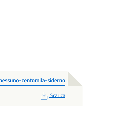
nessuno-centomila-siderno
PDF
Scarica