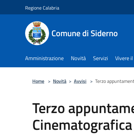
Salta al contenuto principale
Regione Calabria
Comune di Siderno
Amministrazione
Novità
Servizi
Vivere 
Home
>
Novità
>
Avvisi
>
Terzo appuntament
Terzo appuntam
Cinematografica