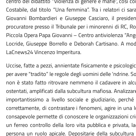
centro del dibattito “Violenza di genere e mafie”, così 
Costabile, dal titolo “Una femmina”. Tra i relatori ci sa
Giovanni Bombardieri e Giuseppe Casciaro, il president
procuratore presso il Tribunale per i minorenni di RC, Ro
Piccola Opera Papa Giovanni – Centro antiviolenza “Angela
Locride, Giuseppe Borrello e Deborah Cartisano. A modera
LaCnews24 Vincenzo Imperitura.
Uccise, fatte a pezzi, annientate fisicamente e psicologi
per avere “tradito” le regole degli uomini delle ‘ndrine. S
non è stato fatto ritrovare nemmeno il cadavere in alcuni
ostentati, amplificati dalla subcultura mafiosa. Analizzare
importantissimo a livello sociale e giudiziario, perché 
correttamente, di contrastare i fenomeni, agire in una l
consapevole permette di conoscere le organizzazioni cr
un ferreo controllo della loro vita pubblica e privata,
persona un ruolo apicale. Depositarie della subcultura