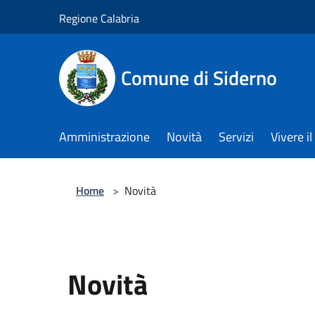
Salta al contenuto principale
Regione Calabria
Comune di Siderno
Amministrazione
Novità
Servizi
Vivere 
Home
>
Novità
Novità