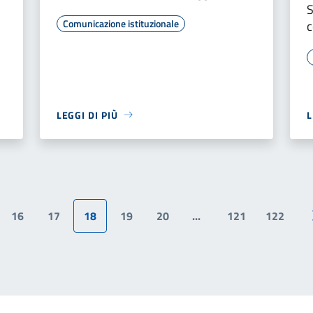
S
Comunicazione istituzionale
c
LEGGI DI PIÙ
L
16
17
18
19
20
...
121
122
na precedente